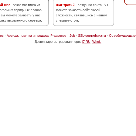
ой шаг
- заказ хостинга из
Шаг третий
- создание сайта. Вы
агаемых тарифных планов.
можете заказать сайт любой
 вы можете заказать у нас
сложности, связавшись с нашим
овку выделенного сервера.
специалистом.
ов
·
Аренда, покупка и продажа IP-адресов
·
Job
·
SSL-сертификаты
·
Освобождающие
Домен зарегистрирован через
i7.RU
.
Whois