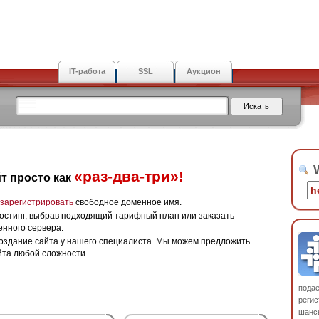
IT-работа
SSL
Аукцион
W
«раз-два-три»!
т просто как
зарегистрировать
свободное доменное имя.
остинг, выбрав подходящий тарифный план или заказать
енного сервера.
оздание сайта у нашего специалиста. Мы можем предложить
йта любой сложности.
пода
регис
шанс