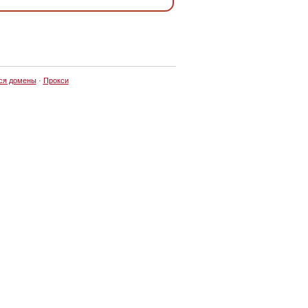
ся домены
·
Прокси